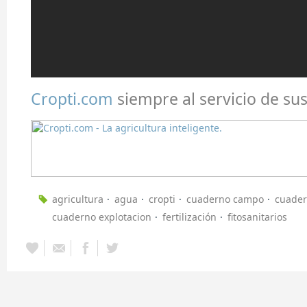
Cropti.com
siempre al servicio de sus
agricultura
agua
cropti
cuaderno campo
cuade
cuaderno explotacion
fertilización
fitosanitarios